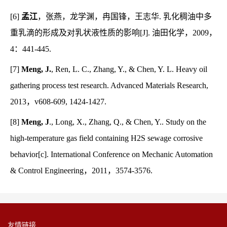
[6]
孟江
，张燕，龙学渊，冉国锋，王志华. 乳化稠油中多
重乳滴的形成及对乳状液性质的影响[J]. 油田化学，2009，
4：441-445.
[7]
Meng, J.
, Ren, L. C., Zhang, Y., & Chen, Y. L. Heavy oil
gathering process test research. Advanced Materials Research,
2013，v608-609, 1424-1427.
[8]
Meng, J
., Long, X., Zhang, Q., & Chen, Y.. Study on the
high-temperature gas field containing H2S sewage corrosive
behavior[c]. International Conference on Mechanic Automation
& Control Engineering，2011，3574-3576.
友情链接