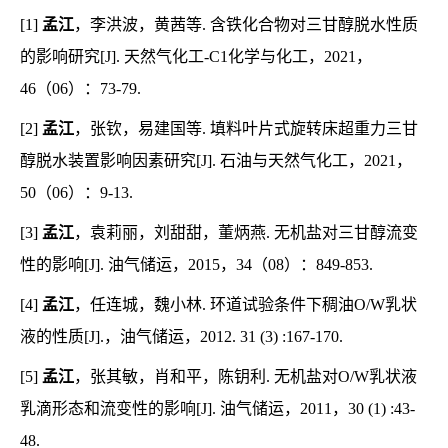
[1]
孟江
，李洪波，黄茜等. 含铁化合物对三甘醇脱水性质
的影响研究[J]. 天然气化工-C1化学与化工，2021，
46（06）：73-79.
[2]
孟江
，张钦，易建国等. 填料叶片式旋转床超重力三甘
醇脱水装置影响因素研究[J]. 石油与天然气化工，2021，
50（06）：9-13.
[3]
孟江
，袁莉丽，刘甜甜，董炳燕. 无机盐对三甘醇流变
性的影响[J]. 油气储运，2015，34（08）：849-853.
[4]
孟江
，任连城，魏小林. 环道试验条件下稠油O/W乳状
液的性质[J].，油气储运，2012. 31 (3) :167-170.
[5]
孟江
，张其敏，肖和平，陈钥利. 无机盐对O/W乳状液
乳滴形态和流变性的影响[J]. 油气储运，2011，30 (1) :43-
48.