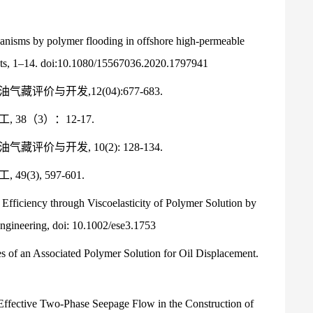
chanisms by polymer flooding in offshore high-permeable
fects, 1–14. doi:10.1080/15567036.2020.1797941
藏评价与开发,12(04):677-683.
 38（3）：12-17.
藏评价与开发, 10(2): 128-134.
(3), 597-601.
Efficiency through Viscoelasticity of Polymer Solution by
Engineering, doi: 10.1002/ese3.1753
ies of an Associated Polymer Solution for Oil Displacement.
f Effective Two-Phase Seepage Flow in the Construction of