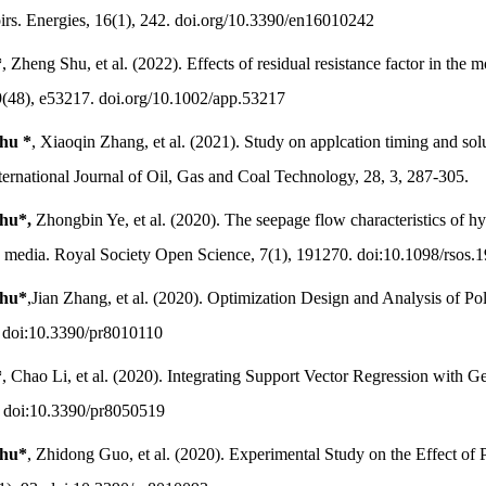
irs. Energies, 16(1), 242. doi.org/10.3390/en16010242
*
, Zheng Shu, et al. (2022). Effects of residual resistance factor in the 
9(48), e53217. doi.org/10.1002/app.53217
Zhu *
, Xiaoqin Zhang, et al. (2021). Study on applcation timing and so
ternational Journal of Oil, Gas and Coal Technology, 28, 3, 287-305.
Zhu*,
Zhongbin Ye, et al. (2020). The seepage flow characteristics of h
s media. Royal Society Open Science, 7(1), 191270. doi:10.1098/rsos.
Zhu*
,Jian Zhang, et al. (2020). Optimization Design and Analysis of Po
. doi:10.3390/pr8010110
*
, Chao Li, et al. (2020). Integrating Support Vector Regression with 
9. doi:10.3390/pr8050519
Zhu*
, Zhidong Guo, et al. (2020). Experimental Study on the Effect of