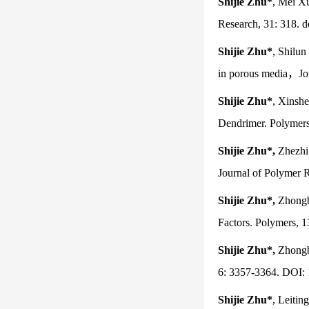
Shijie Zhu*
, Mei Xu
Research, 31: 318. 
Shijie Zhu*
, Shilun
in porous media，Jo
Shijie Zhu*
, Xinshe
Dendrimer. Polymer
Shijie Zhu*,
Zhezhi 
Journal of Polymer 
Shijie Zhu*,
Zhongb
Factors. Polymers, 
Shijie Zhu*,
Zhongbi
6: 3357-3364. DOI: 
Shijie Zhu*
, Leitin