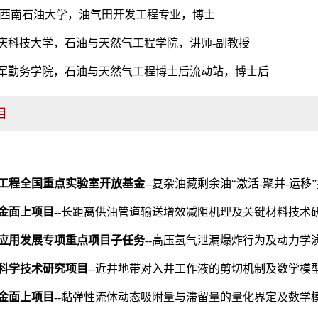
020.07 西南石油大学，油气田开发工程专业，博士
至今 重庆科技大学，石油与天然气工程学院，讲师-副教授
~至今 陆军勤务学院，石油与天然气工程博士后流动站，博士后
目
工程全国重点实验室开放基金
--复杂油藏剩余油“激活-聚并-运移
金面上项目
--长距离供油管道输送增效减阻机理及关键材料技术研究. (
应用发展专项重点项目子任务
--高压氢气泄漏爆炸行为及动力学演化
科学技术研究项目
--近井地带对入井工作液的剪切机制及数学模型构建
金面上项目
--黏弹性流体动态吸附量与滞留量的量化界定及数学模型表