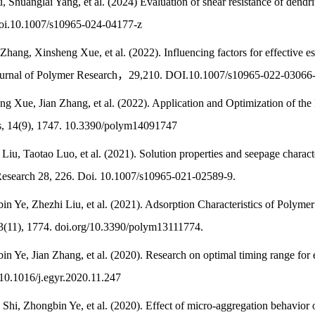
, Shuanglai Yang, et al. (2024) Evaluation of shear resistance of dendr
doi.10.1007/s10965-024-04177-z
 Zhang, Xinsheng Xue, et al. (2022). Influencing factors for effective es
urnal of Polymer Research，29,210. DOI.10.1007/s10965-022-03066
ng Xue, Jian Zhang, et al. (2022). Application and Optimization of th
s, 14(9), 1747. 10.3390/polym14091747
Liu, Taotao Luo, et al. (2021). Solution properties and seepage characte
Research 28, 226. Doi. 10.1007/s10965-021-02589-9.
in Ye, Zhezhi Liu, et al. (2021). Adsorption Characteristics of Polyme
13(11), 1774. doi.org/10.3390/polym13111774.
n Ye, Jian Zhang, et al. (2020). Research on optimal timing range for e
10.1016/j.egyr.2020.11.247
g Shi, Zhongbin Ye, et al. (2020). Effect of micro‐aggregation behavior 