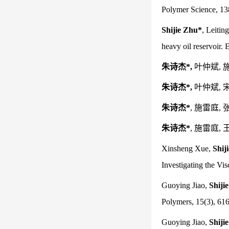
Polymer Science, 13
Shijie Zhu*
, Leitin
heavy oil reservoir.
朱诗杰*,
叶仲斌, 施
朱诗杰*,
叶仲斌, 宋
朱诗杰*
, 施雷庭, 
朱诗杰*
, 施雷庭, 
Xinsheng Xue,
Shij
Investigating the Vi
Guoying Jiao,
Shiji
Polymers, 15(3), 61
Guoying Jiao,
Shiji