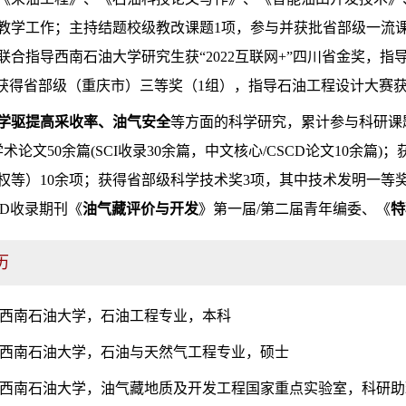
教学工作；主持结题校级教改课题1项，参与并获批省部级一流课程
联合指导西南石油大学研究生获“2022互联网+”四川省金奖，
”获得省部级（重庆市）三等奖（1组），指导石油工程设计大赛获
学驱提高采收率、油气安全
等方面的科学研究，累计参与科研课
学术论文50余篇(SCI收录30余篇，中文核心/CSCD论文10余
等）10余项；获得省部级科学技术奖3项，其中技术发明一等奖1项
CD收录期刊《
油气藏评价与开发
》第一届/第二届青年编委、《
特
历
012.07 西南石油大学，石油工程专业，本科
015.07 西南石油大学，石油与天然气工程专业，硕士
2016.09 西南石油大学，油气藏地质及开发工程国家重点实验室，科研