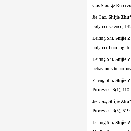
Gas Storage Reservo
Jie Cao,
Shijie Zhu
polymer science, 13
Leiting Shi,
Shijie 
polymer flooding. In
Leiting Shi,
Shijie 
behaviours in porou
Zheng Shu
, Shijie 
Processes, 8(1), 110
Jie Cao,
Shijie Zhu
Processes, 8(5), 51
Leiting Shi,
Shijie 