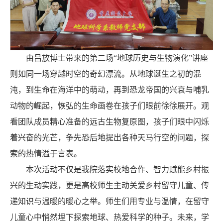
由吕放博士带来的第二场“地球历史与生物演化”讲座
则如同一场穿越时空的奇幻漂流。从地球诞生之初的混
沌，到生命在海洋中的萌动，再到恐龙帝国的兴衰与哺乳
动物的崛起，恢弘的生命画卷在孩子们眼前徐徐展开。观
看团队成员精心准备的远古生物复原图，孩子们眼中闪烁
着兴奋的光芒，争先恐后地提出各种天马行空的问题，探
索的热情溢于言表。
本次活动不仅是我院落实校地合作、智力赋能乡村振
兴的生动实践，更是高校师生主动关爱乡村留守儿童、传
递知识与温暖的暖心之举。师生们用专业与温情，在留守
儿童心中悄然埋下探索地球、热爱科学的种子。未来，学