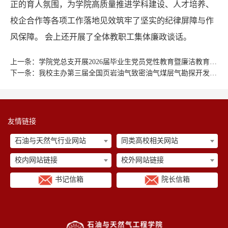
正的育人氛围，为学院高质量推进学科建设、人才培养、
校企合作等各项工作落地见效筑牢了坚实的纪律屏障与作
风保障。 会上还开展了全体教职工集体廉政谈话。
上一条：
学院党总支开展2026届毕业生党员党性教育暨廉洁教育专题党课
下一条：
我校主办第三届全国页岩油气致密油气煤层气勘探开发利用技术交流研讨会
友情链接
石油与天然气行业网站
同类高校相关网站
校内网站链接
校外网站链接
书记信箱
院长信箱