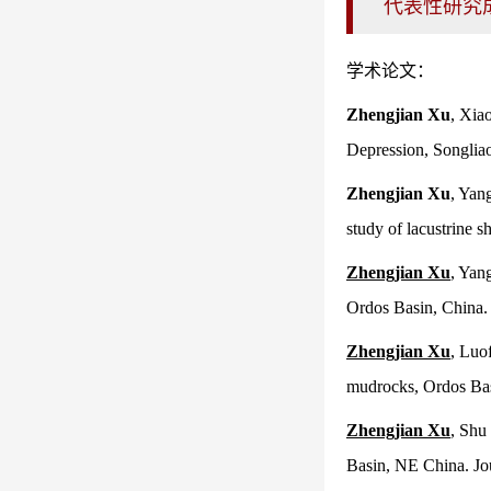
代表性研究
学术论文：
Zhengjian Xu
, Xia
Depression, Songlia
Zhengjian Xu
, Yang
study of lacustrine 
Zhengjian Xu
, Yan
Ordos Basin, China
Zhengjian Xu
, Luo
mudrocks, Ordos Ba
Zhengjian Xu
, Shu
Basin, NE China.
Jo