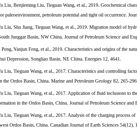
fu Liu, Benjieming Liu, Tieguan Wang, et al., 2019. Geochemical charac
for paleoenvironment, petroleum potential and tight oil occurrence.
Jour
fu Liu, Shu Jiang, Tieguan Wang, et al., 2019. Migration model of hydr
 South Junggar Basin, NW China.
Journal of Petroleum Science and En
 Peng, Yanjun Feng, et al., 2019. Characteristics and origins of the natu
ehui Depression, Songliao Basin, NE China.
Energies
12, 4641.
u Liu, Tieguan Wang, et al., 2017. Characteristics and controlling factor
n the Ordos Basin, China.
Marine and Petroleum Geology
82, 265-296
u Liu, Tieguan Wang, et al., 2017. Application of fluid inclusions to the 
ormation in the Ordos Basin, China.
Journal of Petroleum Science and 
u Liu, Tieguan Wang, et al., 2017. Analysis of the charging process of th
west Ordos Basin, China.
Canadian Journal of Earth Sciences
54(12), 