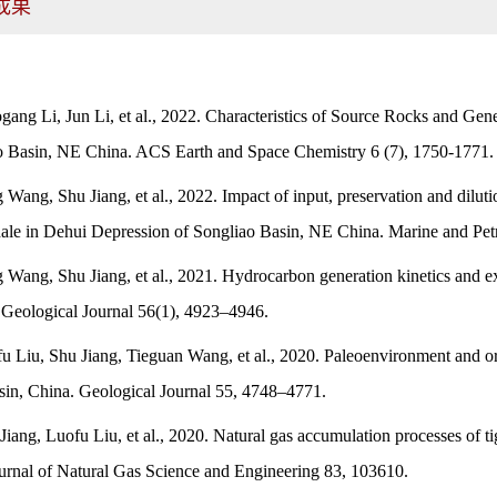
成果
ogang Li, Jun Li, et al., 2022. Characteristics of Source Rocks and Ge
o Basin, NE China.
ACS Earth and Space Chemistry
6 (7), 1750-1771.
 Wang, Shu Jiang, et al., 2022. Impact of input, preservation and diluti
shale in Dehui Depression of Songliao Basin, NE China.
Marine and Pe
g Wang, Shu Jiang, et al., 2021. Hydrocarbon generation kinetics and e
.
Geological Journal
56(1), 4923–4946.
fu Liu, Shu Jiang, Tieguan Wang, et al., 2020. Paleoenvironment and org
sin, China.
Geological Journal
55, 4748–4771.
 Jiang, Luofu Liu, et al., 2020. Natural gas accumulation processes of t
urnal of Natural Gas Science and Engineering
83, 103610.