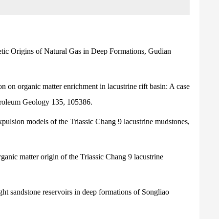
netic Origins of Natural Gas in Deep Formations, Gudian
on on organic matter enrichment in lacustrine rift basin: A case
troleum Geology
135, 105386.
xpulsion models of the Triassic Chang 9 lacustrine mudstones,
anic matter origin of the Triassic Chang 9 lacustrine
ight sandstone reservoirs in deep formations of Songliao