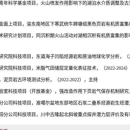
青年科学基金项目，火山喷发作用影响下的湖泊水介质调整及古生
面上项目，渝东南地区下寒武统牛蹄塘组黑色页岩有机质富集机理研
术研究计划项目，同沉积期火山活动对湖相沉积有机质富集的影响机制
究院科技项目，东道海子凹陷烃源岩和原油地球化学分析，（2022
究院科技项目，米脂气田储层定量化表征技术，（2022-2024
泥页岩古环境测试分析，（2022-2022），主持
室科技项目（开放基金），强改造作用下页岩气保存机制研究，（2
分公司科技项目，准噶尔盆地东部地区石炭二叠系烃源岩生烃潜力动、
分公司科技项目，川中古隆起北斜坡重点探井潜力层评价及有利目标