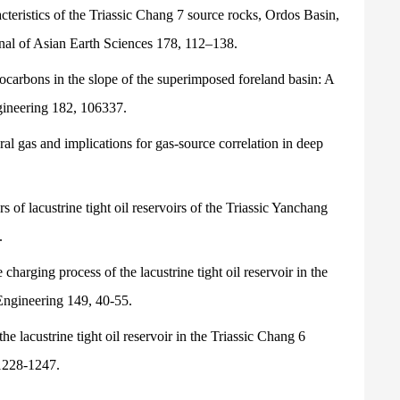
teristics of the Triassic Chang 7 source rocks, Ordos Basin,
nal of Asian Earth Sciences
178, 112–138.
ocarbons in the slope of the superimposed foreland basin: A
gineering
182, 106337.
ral gas and implications for gas-source correlation in deep
s of lacustrine tight oil reservoirs of the Triassic Yanchang
.
charging process of the lacustrine tight oil reservoir in the
Engineering
149, 40-55.
e lacustrine tight oil reservoir in the Triassic Chang 6
1228-1247.