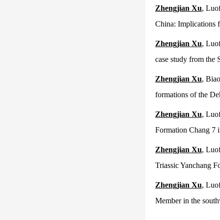
Zhengjian Xu
, Luo
China: Implications 
Zhengjian Xu
, Luo
case study from the
Zhengjian Xu
, Biao
formations of the D
Zhengjian Xu
, Luof
Formation Chang 7 i
Zhengjian Xu
, Luof
Triassic Yanchang F
Zhengjian Xu
, Luof
Member in the south