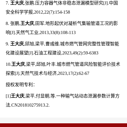
7.
王大庆
,张鹏.压力容器气体非稳态泄漏模型研究[J].中国
安全科学学报,2012,22(7):154-158
8. 张鹏,
王大庆
,田军.地形起伏对凝析气集输管道工况的影
响[J].天然气工业,2013,33(8):108-113
9.
王大庆
,邱旭,梁平,曹彧维.城市燃气管网完整性管理智能
化建设展望[J].石油工程建设,2023,49(2):59-6383
10.
王大庆
,梁平,邱旭,叶丰.城市燃气管道风险智能评价技术
探索[J].天然气技术与经济,2023,17(2):62-67
授权发明专利：
[1]
王大庆
,梁平,付显朝,等.一种输气站动态泄漏参数计算方
法.CN201810275913.2.